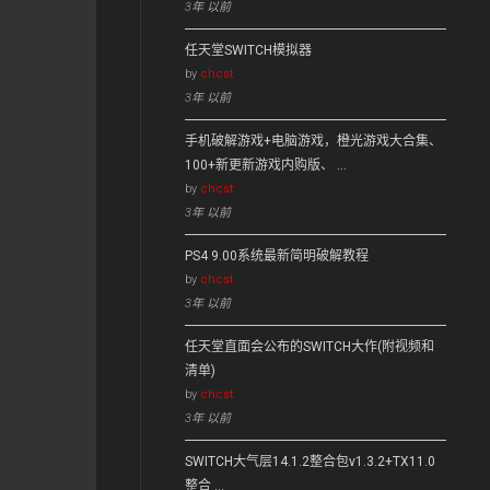
3年 以前
任天堂SWITCH模拟器
by
chcst
3年 以前
手机破解游戏+电脑游戏，橙光游戏大合集、
100+新更新游戏内购版、 …
by
chcst
3年 以前
PS4 9.00系统最新简明破解教程
by
chcst
3年 以前
任天堂直面会公布的SWITCH大作(附视频和
清单)
by
chcst
3年 以前
SWITCH大气层14.1.2整合包v1.3.2+TX11.0
整合 …