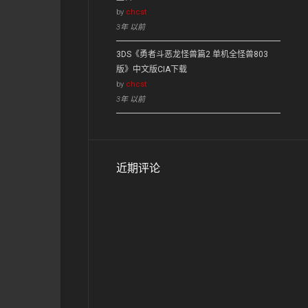
by
chcst
3年 以前
3DS《勇者斗恶龙怪兽篇2 单机全怪兽803
版》中文版CIA下载
by
chcst
3年 以前
近期评论