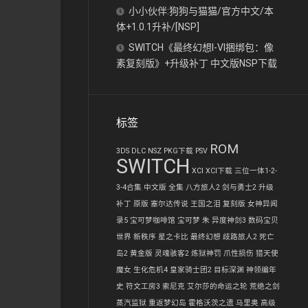
小小伙伴:狗狗与猫猫/官方中文/本
体+1.0.1升补/[NSP]
SWITCH《最终幻想I-VI捆绑包：像
素复刻版》+升级补丁 中文版NSP下载
标签
ROM
3DS
DLC
NSZ
PKG下载
PSV
SWITCH
XCI
XCI下载
三位一体1-2-
3-4合集
中文版
全集
八方旅人2
剑与勇士2
升级
补丁
原版
塞尔达传说 王国之泪
复刻版
女神异闻
录5
宝可梦咖啡馆
宝可梦 朱
异度神剑3
数码宝贝
世界 新秩序
星之卡比
最终幻想
歧路旅人2
死亡
岛2 黄金版
灵魂骇客2
炼狱神罚
爪性损伤
猎天使
魔女
生化危机4
皇家骑士团2
目标深渊
神领编年
史
符文工房3
索尼克
艾尔莎的命运之轮
荒绝之剑
蒸汽监狱
重返梦幻岛
霍格沃茨之遗
马里奥
高级