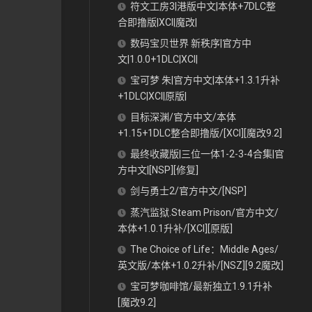
符文工房3|港版中文|本体+7DLC整
合即撸版|XCI|魔改|
数码宝贝世界 新秩序|官方中
文|1.0.0+1DLC|XCI|
宝可梦 朱|官方中文|本体+1.3.1升补
+1DLC|XCI|原版|
目标深渊/官方中文/本体
+1.15+1DLC整合即撸版/[XCI][魔改9.2]
最终收藏版|三位一体1-2-3-4合集|官
方中文|[NSP][修复]
剑与勇士2/官方中文/[NSP]
蒸汽监狱.Steam Prison/官方中文/
本体+1.0.1升补/[XCI][原版]
The Choice of Life：Middle Ages/
英文版/本体+1.0.2升补/[NSZ][9.2魔改]
宝可梦咖啡馆/最新独立1.9.1升补
[魔改9.2]