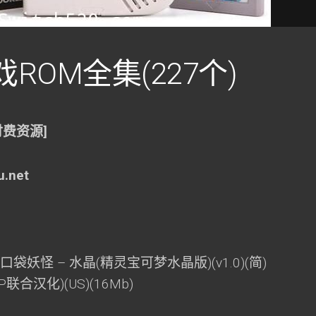
ROM全集(227个)
付费资源]
.net
口袋妖怪 – 水晶(精灵宝可梦水晶版)(v1.0)(简)
P联合汉化)(US)(16Mb)