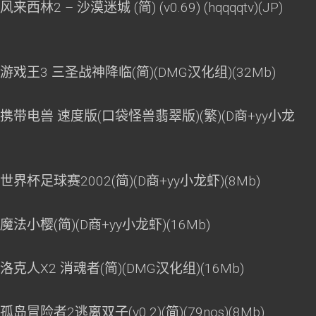
林2 – 沙漠迷城 (简) (v0.69) (hqqqqtv)(JP)
游戏王3 三圣战神降临(简)(DMG汉化组)(32Mb)
 携带电兽 速度版(口袋怪兽翡翠版)(繁)(D商+yy小龙
界杯足球赛2002(简)(D商+yy小龙虾)(8Mb)
法小樱(简)(D商+yy小龙虾)(16Mb)
洛克人X2 消魂者(简)(DMG汉化组)(16Mb)
冒险者2逃离双子(v0.2)(简)(79nos)(8Mb)