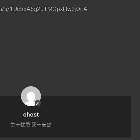
com/s/1Uch5A5q2JTMGpxHw3jOrjA
chcst
生于忧患 死于安然