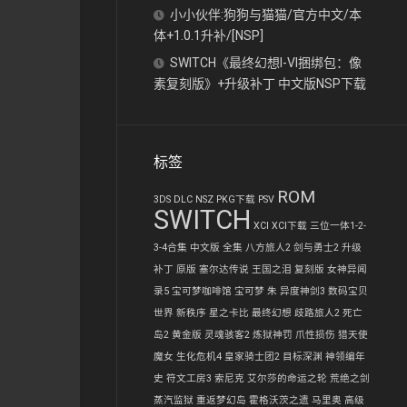
小小伙伴:狗狗与猫猫/官方中文/本
体+1.0.1升补/[NSP]
SWITCH《最终幻想I-VI捆绑包：像
素复刻版》+升级补丁 中文版NSP下载
标签
ROM
3DS
DLC
NSZ
PKG下载
PSV
SWITCH
XCI
XCI下载
三位一体1-2-
3-4合集
中文版
全集
八方旅人2
剑与勇士2
升级
补丁
原版
塞尔达传说 王国之泪
复刻版
女神异闻
录5
宝可梦咖啡馆
宝可梦 朱
异度神剑3
数码宝贝
世界 新秩序
星之卡比
最终幻想
歧路旅人2
死亡
岛2 黄金版
灵魂骇客2
炼狱神罚
爪性损伤
猎天使
魔女
生化危机4
皇家骑士团2
目标深渊
神领编年
史
符文工房3
索尼克
艾尔莎的命运之轮
荒绝之剑
蒸汽监狱
重返梦幻岛
霍格沃茨之遗
马里奥
高级