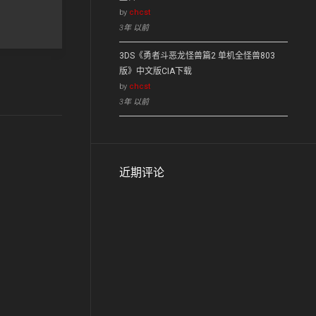
by
chcst
3年 以前
3DS《勇者斗恶龙怪兽篇2 单机全怪兽803
版》中文版CIA下载
by
chcst
3年 以前
近期评论