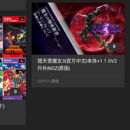
07
2023
0
猎天使魔女3|官方中文|本体+1.1.0V2
升补|NSZ|原版|
SWITCH游戏
0
个)