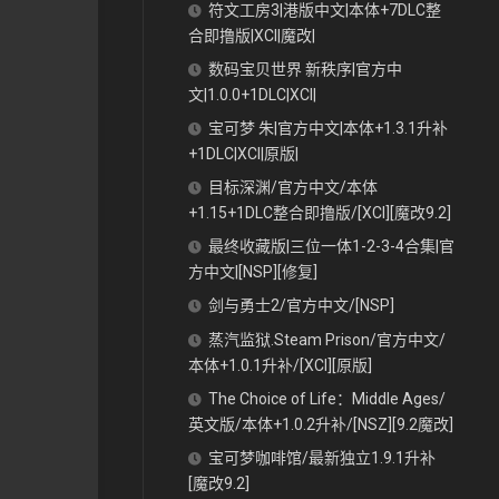
符文工房3|港版中文|本体+7DLC整
合即撸版|XCI|魔改|
数码宝贝世界 新秩序|官方中
文|1.0.0+1DLC|XCI|
宝可梦 朱|官方中文|本体+1.3.1升补
+1DLC|XCI|原版|
目标深渊/官方中文/本体
+1.15+1DLC整合即撸版/[XCI][魔改9.2]
最终收藏版|三位一体1-2-3-4合集|官
方中文|[NSP][修复]
剑与勇士2/官方中文/[NSP]
蒸汽监狱.Steam Prison/官方中文/
本体+1.0.1升补/[XCI][原版]
The Choice of Life：Middle Ages/
英文版/本体+1.0.2升补/[NSZ][9.2魔改]
宝可梦咖啡馆/最新独立1.9.1升补
[魔改9.2]