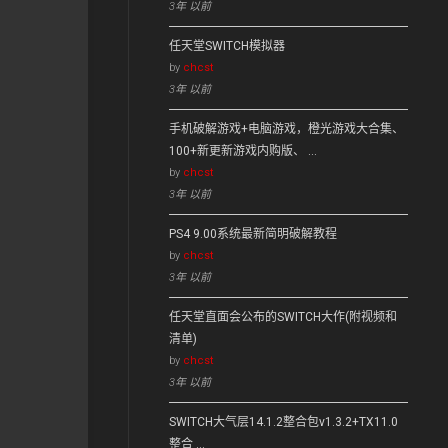
3年 以前
任天堂SWITCH模拟器
by
chcst
3年 以前
手机破解游戏+电脑游戏，橙光游戏大合集、
100+新更新游戏内购版、 …
by
chcst
3年 以前
PS4 9.00系统最新简明破解教程
by
chcst
3年 以前
任天堂直面会公布的SWITCH大作(附视频和
清单)
by
chcst
3年 以前
SWITCH大气层14.1.2整合包v1.3.2+TX11.0
整合 …