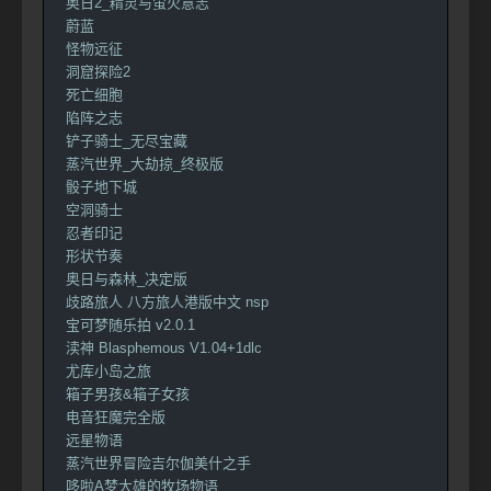
奥日2_精灵与萤火意志
蔚蓝
怪物远征
洞窟探险2
死亡细胞
陷阵之志
铲子骑士_无尽宝藏
蒸汽世界_大劫掠_终极版
骰子地下城
空洞骑士
忍者印记
形状节奏
奥日与森林_决定版
歧路旅人 八方旅人港版中文 nsp
宝可梦随乐拍 v2.0.1
渎神 Blasphemous V1.04+1dlc
尤库小岛之旅
箱子男孩&箱子女孩
电音狂魔完全版
远星物语
蒸汽世界冒险吉尔伽美什之手
哆啦A梦大雄的牧场物语