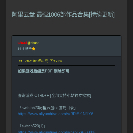
-
你
阿里云盘 最强1006部作品合集[持续更新]
在
这
里：
chcst
@chcst
14 个帖子
#1
· 2023年6月10日, 下午7:56
如果游戏后缀是PDF 删除即可
查询游戏 CTRL+F [全部支持小站独立搜索]
「switch520阿里云盘ns游戏目录」
https://www.aliyundrive.com/s/RRtSr1NfLY6
「switch520(1)」
https://www.aliyundrive.com/s/nsbLxAGaXkF