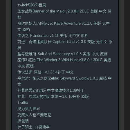
switch520(9)目录
圣女战旗Banner of the Maid v2.0.8＋2DLC 美版 中文 原
档
喷射原始人历险记Jet Kave Adventure v1.1.0 美版 无中
文 原档
传说之下Undertale v1.11 美版 无中文 原档
前进！奇诺比奥队长 Captain Toad v1.3.0 美版 无中文 原
档
盐与避难所 Salt And Sanctuary v1.0.3 美版 中文 原档
巫师3 狂猎 The Witcher 3 Wild Hunt v3.8.0＋3DLC 美版
中文 原版
传说法师 原档＋v1.23.4补丁 中文
塞尔达：御天之剑(Zelda: Skyward Sword)v1.0.1 原档 中
文
神界原罪2决定版 中文魔改整合1.09补丁
神界：原罪2决定版 本体＋1.0.10升补 原版
Traffix
奥力奥力世界
变成大人也不要忘记
拆包装
铲子骑士_口袋地牢