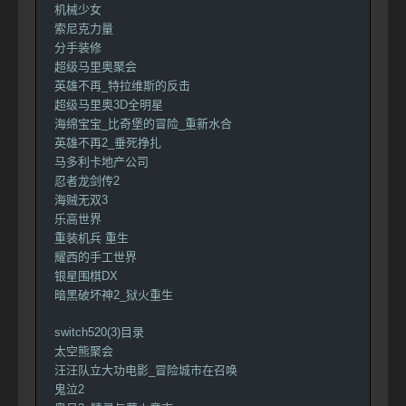
机械少女
索尼克力量
分手装修
超级马里奥聚会
英雄不再_特拉维斯的反击
超级马里奥3D全明星
海绵宝宝_比奇堡的冒险_重新水合
英雄不再2_垂死挣扎
马多利卡地产公司
忍者龙剑传2
海贼无双3
乐高世界
重装机兵 重生
耀西的手工世界
银星围棋DX
暗黑破坏神2_狱火重生
switch520(3)目录
太空熊聚会
汪汪队立大功电影_冒险城市在召唤
鬼泣2