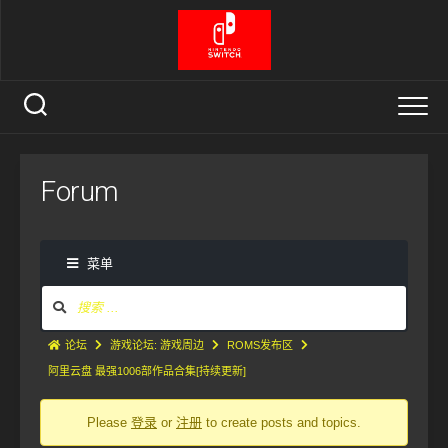
Skip
to
content
Forum
菜单
论
坛
导
论
论坛
游戏论坛: 游戏周边
ROMS发布区
航
坛
阿里云盘 最强1006部作品合集[持续更新]
导
Please
登录
or
注册
to create posts and topics.
航