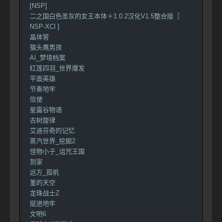
[NSP]
二之国白色圣灰的女王本体＋1.0.2汉化V1.5整合版［
NSP-XCl ]
晶体管
猫头鹰男孩
AI_梦境档案
红莲四羽_世界爆发
平面英雄
节奏地牢
信使
星露谷物语
古树旋律
艾迪芬奇的记忆
蒸汽世界_挖掘2
怪物小子_诅咒王国
到家
远方_孤帆
堇的天空
龙珠战士Z
挺进地牢
文明6