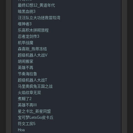
最终幻想12_黄道年代
暗黑血统3
汪汪队立大功拯救冒险湾
噬神者3
乐高积木拼砌旅程
忍者龙剑传3
机甲战魔
森喜刚_热带冻结
超级机器人大战V
胡闹搬家
英雄不再
节奏海拉鲁
超级机器人大战T
马里奥疯兔王国之战
火焰纹章无双
煮糊了2
英雄不再III
星之卡比_新星同盟
宝可梦LetsGo皮卡丘
符文工房5
Hoa