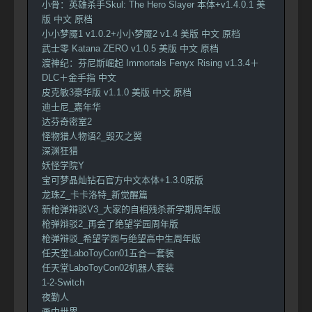
小骨：英雄杀手Skul: The Hero Slayer 本体+v1.4.0.1 美
版 中文 原档
小小梦魇1 v1.0.2+小小梦魇2 v1.4 美版 中文 原档
武士零 Katana ZERO v1.0.5 美版 中文 原档
渡神纪：芬尼斯崛起 Immortals Fenyx Rising v1.3.4＋
DLC＋金手指 中文
皮克敏3豪华版 v1.1.0 美版 中文 原档
迪士尼_嘉年华
达芬奇密室2
怪物猎人物语2_毁灭之翼
深渊狂猎
妖怪学院Y
宝可梦晶灿钻石官方中文本体+1.3.0原版
龙珠Z_卡卡洛特_新觉醒篇
新枪弹辩驳V3_大家的自相残杀新学期周年版
枪弹辩驳2_再会了绝望学园周年版
枪弹辩驳_希望学园与绝望高中生周年版
任天堂LaboToyCon01五合一套装
任天堂LaboToyCon02机器人套装
1-2-Switch
夜勤人
画中世界