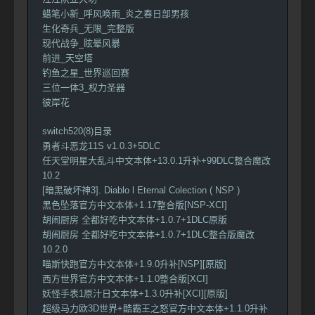
蜡笔小新_呼风唤雨_炎之春日部男孩
生化奇兵_无限_完整版
现代战争_眩晕风暴
前进_天空塔
钓鱼之星_世界巡回赛
三位一体3_权力圣器
彼岸花
switch520(8)目录
勇者斗恶龙11S v1.0.3+5DLC
任天堂明星大乱斗中文本体+13.0.1升补+99DLC整合魔改
10.2
[暗黑破坏神3]. Diablo l Eternal Colection ( NSP )
黑色坠落官方中文本体+1.17整合版[NSP-XCI]
胡闹厨房 全都好吃中文本体+1.0.7+1DLC原版
胡闹厨房 全都好吃中文本体+1.0.7+1DLC整合版魔改
10.2.0
喵斯快跑官方中文本体+1.9.0升补[NSP][原版]
西方世界官方中文本体+1.1.0整合版[XCI]
妖怪手表1原汁日文本体+1.3.0升补[XCI][原版]
超级马力欧3D世界+酷霸王之怒官方中文本体+1.1.0升补