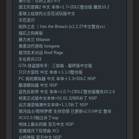
塞尔达﹣荒野之息1.6.0
国王的恩赐2 中文 本体+1.7+2DLC整合版 魔改10.2
废墟上绽放的土豆花试玩版中文
灾厄逆刃
陷阵之志（ Into the Breach )v1.2.27中文整合xci
燧石之钩美版
暴力米兰 Milanoir
像素动作游戏 foregone
屋顶武术对战 Roof Rage
生化奇兵123
GTA 侠盗猎车手：三部曲﹣最终版中文版
只只大冒险 中文 本体＋1.1.0整合版
PC 装机模拟器 中文 本体＋1.3+5DLC NSP
酿酒模拟器 中文 NSP
蓝色反射帝 中文 本体+1.0.7+23DLC整合版魔改10.2.0
柯南正式版中文本体+01.01.32905补丁 NSP
远方涌变暗潮中文本体+1.1.0补丁 NSP
银河战士/密特罗德 生存恐惧 已更新v2.0.0中文 整合
XCI/2.0.0独立补丁nsp
地球上最长的路 官方中文 NSP
恶魔城月下狂想曲 XCI
公鸡神探 官方中文 NSP