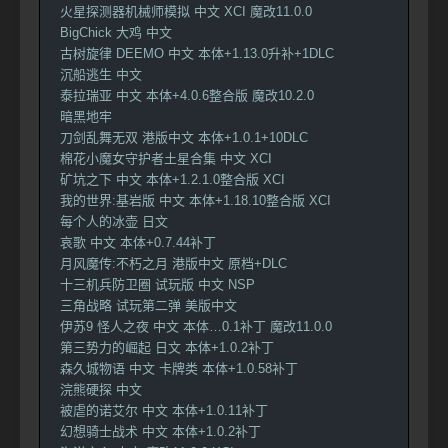
火星探测器机械师模拟 中文 XCI 魔改11.0.0
BigChick 大鸡 中文
古树旋律 DEEMO 中文 本体+1.13.0升补+1DLC
沉船逃生 中文
泰拉瑞亚 中文 本体+4.0.6整合版 魔改10.2.0
暗黑地牢
刀剑乱舞无双 港版中文 本体+1.0.1+10DLC
棉花小魔女守护者土星合集 中文 XCI
矿坑之下 中文 本体+1.2.1.0整合版 XCI
我的世界:基岩版 中文 本体+1.18.10整合版 XCI
每个人的冰壶 日文
哀歌 中文 本体+0.7.44补丁
月风魔传:不朽之月 港版中文 原档+DLC
十三机兵防卫圈 试玩版 中文 NSP
三角战略 试玩第二弹 美版中文
伊苏9 怪人之夜 中文 本体…0.1补丁 魔改11.0.0
第三势力的崛起 日文 本体+1.0.2补丁
森久城物语 中文 卡牌类 本体+1.0.58补丁
浣熊硬探 中文
被虐的诺艾尔 中文 本体+1.0.11补丁
幻想骑士战术 中文 本体+1.0.2补丁