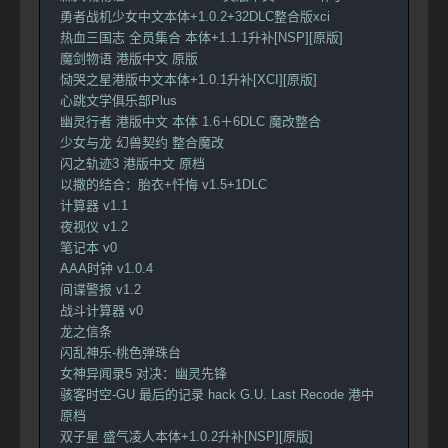
勇者战机少女中文本体+1.0.2+32DLC整合版xci
热血三国志 全员集合 本体+1.1.1升补[NSP][原版]
魔剑物语 港版中文 原版
恸哭之星港版中文本体+1.0.1升补[XCI][原版]
心跳文学俱乐部Plus
幽灵行者 港版中文 本体 1.6＋6DLC 魔改整合
少女与龙 幻兽契约 整合魔改
闪之轨迹3 港版中文 原档
以撒的结合：胎衣+忏悔 v1.5+1DLC
计算器 v1.1
夜视仪 v1.2
笔记本 v0
AAA时钟 v1.0.4
间谍警报 v1.2
战斗计算器 v0
龙之信条
闪乱神乐-桃色弹珠台
女神异闻录5 对决：幽灵先锋
骇客时空-GU 最后的记录 hack G.U. Last Recode 港中
原档
双子星 盛气凌人本体+1.0.2升补[NSP][原版]