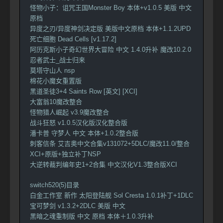
怪物小子：诅咒王国Monster Boy 本体+v1.0.5 美版 中文
原档
异度之刃/异度神剑决定版 美版中文原档 本体+1.1.2UPD
死亡细胞 Dead Cells [v1.17.2]
阿历克斯小子奇幻世界大冒险 中文 1.4.0升补 魔改10.2.0
忍者武士_战士归来
莫塔守山人 nsp
棉花小魔女重置版
黑道圣徒3+4 Saints Row [英文] [XCI]
大富翁10魔改整合
怪物猎人崛起 v3.9魔改整合
战斗狂怒 v1.0.5汉化版汉化整合版
潘卡普 守梦人 中文 本体+1.0.2整合版
刺客信条 艾吉奥中文合集v131072+5DLC/魔改11.0/整合
XCI+原版+独立补丁NSP
大逆转裁判编年史1+2合集 中文汉化V1.3整合版XCI
switch520(5)目录
白金工作室 新作 太阳登陆舰 Sol Cresta 1.0.1补丁+1DLC
宝可梦剑 v1.3.2+2DLC 美版 中文
黑暗之魂重制版 中文 原档 本体＋1.0.3升补