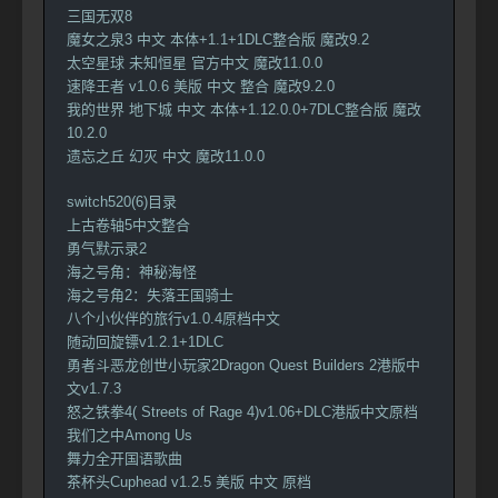
三国无双8
魔女之泉3 中文 本体+1.1+1DLC整合版 魔改9.2
太空星球 未知恒星 官方中文 魔改11.0.0
速降王者 v1.0.6 美版 中文 整合 魔改9.2.0
我的世界 地下城 中文 本体+1.12.0.0+7DLC整合版 魔改
10.2.0
遗忘之丘 幻灭 中文 魔改11.0.0
switch520(6)目录
上古卷轴5中文整合
勇气默示录2
海之号角：神秘海怪
海之号角2：失落王国骑士
八个小伙伴的旅行v1.0.4原档中文
随动回旋镖v1.2.1+1DLC
勇者斗恶龙创世小玩家2Dragon Quest Builders 2港版中
文v1.7.3
怒之铁拳4( Streets of Rage 4)v1.06+DLC港版中文原档
我们之中Among Us
舞力全开国语歌曲
茶杯头Cuphead v1.2.5 美版 中文 原档