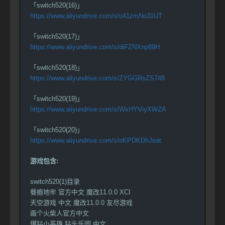
「switch520(16)」
https://www.aliyundrive.com/s/u41zmNo31UT
「switch520(17)」
https://www.aliyundrive.com/s/diFZNXnp89H
「switch520(18)」
https://www.aliyundrive.com/s/ZYGGRsZS748
「switch520(19)」
https://www.aliyundrive.com/s/WxHYViyXWZA
「switch520(20)」
https://www.aliyundrive.com/s/oKPDKDhJeat
游戏包含:
switch520(1)目录
餐瘾地牢 官方中文 魔改11.0.0 XCI
天空游戏 中文 魔改11.0.0 友尽游戏
画个火柴人官方中文
爆钻小英雄 钻头乐园 中文