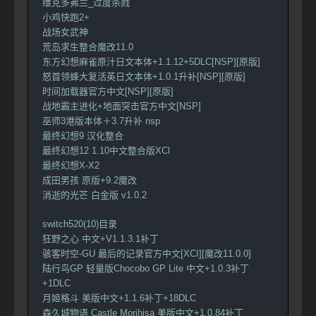
维克多弗兰_过度杀戮
小鸡快跑2+
战场女武神
荒岛求生整合魔改11.0
东方幻想麻雀原汁日文本体+1.1.12+5DLC[NSP][原版]
怒首领蜂大复活英日文本体+1.0.1升补[NSP][原版]
时间加载器官方中文[NSP][原版]
战地霸主进化+地面突击官方中文[NSP]
巫师3港版本体＋3.7升补 nsp
最终幻想9 汉化整合
最终幻想12 1.10中文整合版XCl
最终幻想X-X2
成田男孩 原版+9.2魔改
消逝的光芒 白金版 v1.0.2
switch520(10)目录
狂野之心 中文+V1.1.3.1补丁
骇客时空-GU 最后的记录官方中文[XCI][魔改11.0.0]
陆行鸟GP 轻量版Chocobo GP Lite 中文+1.0.3补丁
+1DLC
月姬格斗 美版中文+1.1.6补丁+18DLC
森久城物语 Castle Morihisa 美版中文+1.0.84补丁