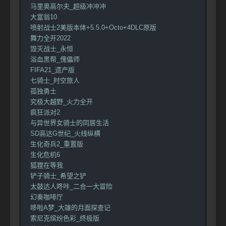
马里奥高尔夫_超级冲冲冲
大富翁10
喷射战士2美版本体+5.5.0+Octo+4DLC原版
舞力全开2022
毁灭战士_永恒
浴血黑帮_傀儡师
FIFA21_遗产版
七骑士_时空旅人
孤独勇士
究极大越野_火力全开
疯狂派对2
与异世界女骑士的同居生活
SD高达G世纪_火线纵横
生化奇兵2_重置版
生化危机6
狐狸在等我
铲子骑士_希望之铲
太鼓达人咚咔_二合一大冒险
幻奏咖啡厅
哆啦A梦_大雄的月面探查记
索尼克缤纷色彩_终极版