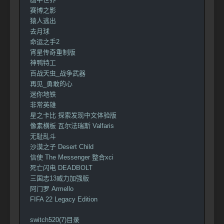
赛博之影
猿人逃出
去月球
命运之手2
宵星传奇重制版
神鸭特工
百战天虫_战争武器
再见_勇敢的心
迷你地铁
非常英雄
星之卡比 探索发现中文体验版
像素横板 瓦尔法瑞斯 Valfaris
无耻乱斗
沙漠之子 Desert Child
信使 The Messenger 整合xci
死亡闪电 DEADBOLT
三国志13威力加强版
阿门罗 Armello
FIFA 22 Legacy Edition
switch520(7)目录