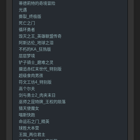
蒂德莉特的奇境冒险
光遇
撕裂_终极版
死亡之门
循环勇者
毁灭之王_英雄联盟传奇
阿斯达伦_地球之泪
不朽的KA_狂热版
层层梦境
铲子骑士_磨难之灵
摄追赤红末世代_特别版
超级食肉男孩
符文工坊4_特别版
高个尔夫
剑与勇士2_肉夹末日
巫师之昆特牌_王权的陨落
猎天使魔女
喵斯快跑
命运石之门_精英
球胜大本营
王国_两位君主