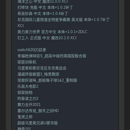
海洋之心 中文 魔改11.0.0 XCI
打砖块 充能 中文 本体+1.0.2补丁
奇巫妙森 中文 本体+1.0.4补丁
尼克国际儿童频道全明星争霸赛 英文版 本体+1.0.7补丁
XCI
奥力奥力世界 官方中文 本体+1.0.1+2DLC
打工人 正式版 中文 魔改10.2.0 XCI
switch520(2)目录
幸福枪弹辩驳S_超高中级的南国投骰合宿
家庭训练机
马里奥和索尼克在东京奥运会
漫威终极联盟3_暗黑教团
现尝好滋味_超级猴子球1&2_重制版
乐高大电影2
担架拍档
阿泰诺之刃2
舞力全开2021
塞尔达传说_御天之剑HD
鬼哭之邦
超级马里奥兄弟U豪华版
神奇101