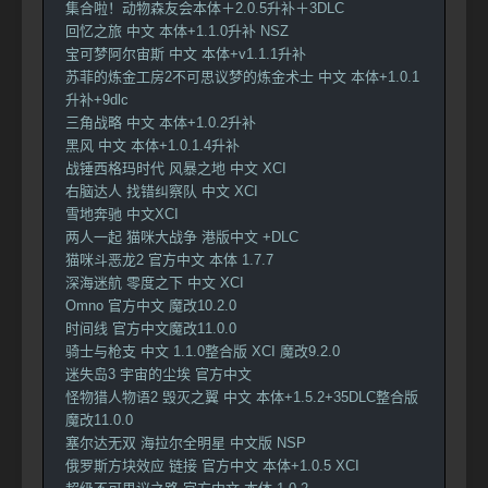
集合啦！动物森友会本体＋2.0.5升补＋3DLC
回忆之旅 中文 本体+1.1.0升补 NSZ
宝可梦阿尔宙斯 中文 本体+v1.1.1升补
苏菲的炼金工房2不可思议梦的炼金术士 中文 本体+1.0.1
升补+9dlc
三角战略 中文 本体+1.0.2升补
黑风 中文 本体+1.0.1.4升补
战锤西格玛时代 风暴之地 中文 XCI
右脑达人 找错纠察队 中文 XCI
雪地奔驰 中文XCI
两人一起 猫咪大战争 港版中文 +DLC
猫咪斗恶龙2 官方中文 本体 1.7.7
深海迷航 零度之下 中文 XCI
Omno 官方中文 魔改10.2.0
时间线 官方中文魔改11.0.0
骑士与枪支 中文 1.1.0整合版 XCI 魔改9.2.0
迷失岛3 宇宙的尘埃 官方中文
怪物猎人物语2 毁灭之翼 中文 本体+1.5.2+35DLC整合版
魔改11.0.0
塞尔达无双 海拉尔全明星 中文版 NSP
俄罗斯方块效应 链接 官方中文 本体+1.0.5 XCI