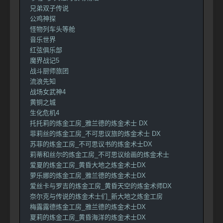
兄弟双子传说
公鸡神探
怪物列车头等舱
音乐世界
红弦俱乐部
魔界战记5
战斗厨师旅团
流浪先知
战场女武神4
黄铜之城
生化危机4
托托莉的炼金工房_雅兰德的炼金术士 DX
菲莉丝的炼金工房_不可思议旅的炼金术士 DX
苏菲的炼金工房_不可思议书的炼金术士DX
莉蒂和丝尔的炼金工房_不可思议绘画的炼金术士
爱夏的炼金工房_黄昏大地之炼金术士DX
萝乐娜的炼金工房_雅兰德的炼金术士DX
爱丝卡与罗吉的炼金工房_黄昏天空的炼金术师DX
奈尔克与传说的炼金术士们_新大地之炼金工房
梅露露德炼金工房_雅兰德的炼金术士DX
夏莉的炼金工房_黄昏海洋的炼金术士DX