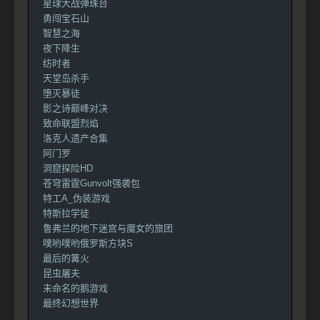
星球大战弹珠台
勇闯宝石山
智慧之海
夜下降生
纺时者
天堂岛杀手
堕灭暴徒
影之诗巅峰对决
致命联盟烈焰
洛克人遗产合集
阿门罗
洞窟探险HD
苍穹雷霆Gunvolt强袭包
特工A_伪装游戏
特斯拉学徒
鲁弗兰的地下迷宫与魔女的旅团
噗哟噗哟俄罗斯方块S
最后的篝火
昆虫屠夫
未命名的鹅游戏
最终幻想世界