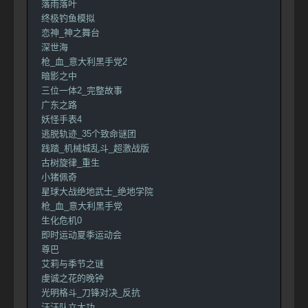
落雨落叶
终极钓鱼模拟
恋神_神之舞台
深世海
枪_血_意大利黑手党2
暗影之中
三位一体2_完整故事
广东之路
妖怪手表4
逃脱轨迹_35个致命谜团
践踏_机械城乱斗_超激战版
古树旋律_重生
小猪佩奇
星球大战绝地武士_绝地学院
枪_血_意大利黑手党
生化危机0
即时运动夏季运动会
尊巴
艾莉与季节之谜
虔诚之花的晚钟
光明格斗_刀锋对决_反抗
汪汪队立大功