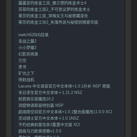
露露亚的炼金工房_雅兰德的炼金术士4
苏菲的炼金工房2_不可思议梦的炼金术士
莱莎的炼金工房_常暗女王与秘密藏身处
莱莎的炼金工坊2_失落传说与秘密妖精豪华版
switch520(4)目录
圣战之翼2
小小梦魇2
幻影异闻录
兰空
黑书
矿坑之下
喷射战机
Lacuna 中文语音官方中文本体+1.0.1升补 NSP 原版
末日求生官方中文本体＋1.21.2 NSZ
射箭俱乐部魔改10.2
洞窟物语耶诞特别篇 NSP
超阈限空间官方中文本体+1.0.1整合版魔改11.0.0 XCI
灵动骑士官方中文本体＋1.0.1NSZ
不朽经典刺客信条3重置中文版 XCl
超级马力欧奥德赛v1.3.0