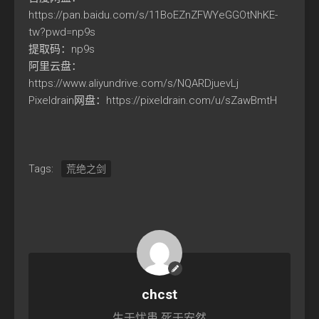
https://pan.baidu.com/s/11BoEZnZFWYeGGOtNhKE-
tw?pwd=np9s
提取码：np9s
阿里云盘：
https://www.aliyundrive.com/s/NQARDjuevLj
Pixeldrain网盘：https://pixeldrain.com/u/sZawBmtH
Tags:
荒绝之剑
chcst
生于忧患 死于安然