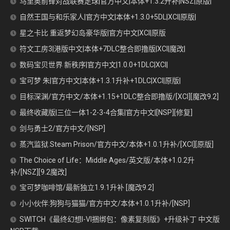
马里奥前锋对战联赛足球|官方中文|本体+1.3.2升补|NSZ|原版|
自然王国与和乐家人|官方中文|本体+1.3.0+5DL|XCI|原版|
星之卡比 重返梦幻岛豪华版|官方中文|XCI|原版
符文工房3|港版中文|本体+7DLC整合即撸版|XCI|魔改|
数码宝贝世界 新秩序|官方中文|1.0.0+1DLC|XCI|
宝可梦 朱|官方中文|本体+1.3.1升补+1DLC|XCI|原版|
目标深渊/官方中文/本体+1.15+1DLC整合即撸版/[XCI][魔改9.2]
最终收藏版|三位一体1-2-3-4合集|官方中文|[NSP][修复]
剑与勇士2/官方中文/[NSP]
蒸汽监狱.Steam Prison/官方中文/本体+1.0.1升补/[XCI][原版]
The Choice of Life：Middle Ages/英文版/本体+1.0.2升
补/[NSZ][9.2魔改]
宝可梦咖啡馆/最新独立1.9.1升补 [魔改9.2]
小小伙伴:狗狗与猫猫/官方中文/本体+1.0.1升补/[NSP]
SWITCH《最终幻想I-VI捆绑包：像素复刻版》+升级补丁 中文版