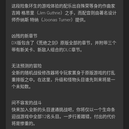
这段险象环生的游戏体验的配乐出自殊荣等身的作曲家
吉姆·格思里（Jim Guthrie）之手，而配音则由著名设计
师乔纳斯·特纳（Joonas Turner）提供。
凶残的新章节
DX版包含了《荒绝之剑》原版全部的章节，并附带三个
带有新关卡、新敌人组合的DLC章节。
无法预测的冒险
全新的随机战役修改器将令玩家置身于原版游戏的打乱
重排版之中。在这里，升级和怪物头目谁先到来将是一
个未知数。
间不容发的战斗
快来加入全新的头目速通挑战吧，你将仅以一个生命条
迎战游戏中全部12名头目。一步行差踏错，付出的代价
将是惨重的。