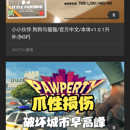
0
小小伙伴:狗狗与猫猫/官方中文/本体+1.0.1升
补/[NSP]
6月
07
SWITCH游戏
2023
0