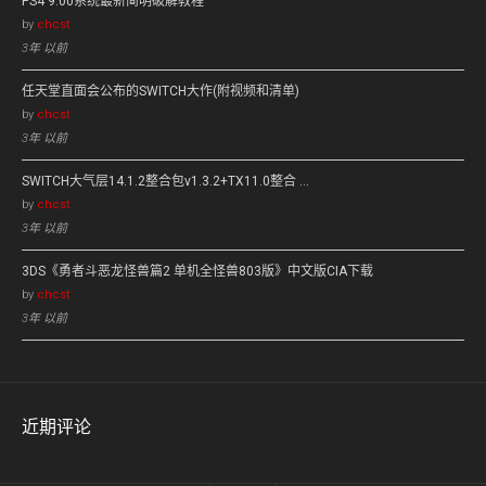
PS4 9.00系统最新简明破解教程
by
chcst
3年 以前
任天堂直面会公布的SWITCH大作(附视频和清单)
by
chcst
3年 以前
SWITCH大气层14.1.2整合包v1.3.2+TX11.0整合 …
by
chcst
3年 以前
3DS《勇者斗恶龙怪兽篇2 单机全怪兽803版》中文版CIA下载
by
chcst
3年 以前
近期评论