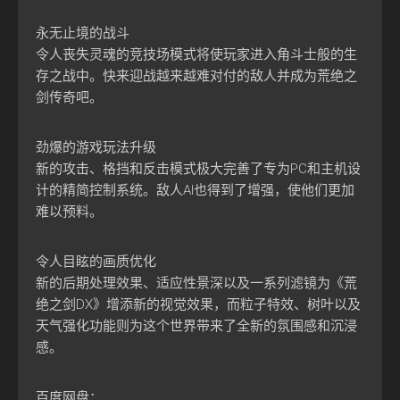
永无止境的战斗
令人丧失灵魂的竞技场模式将使玩家进入角斗士般的生
存之战中。快来迎战越来越难对付的敌人并成为荒绝之
剑传奇吧。
劲爆的游戏玩法升级
新的攻击、格挡和反击模式极大完善了专为PC和主机设
计的精简控制系统。敌人AI也得到了增强，使他们更加
难以预料。
令人目眩的画质优化
新的后期处理效果、适应性景深以及一系列滤镜为《荒
绝之剑DX》增添新的视觉效果，而粒子特效、树叶以及
天气强化功能则为这个世界带来了全新的氛围感和沉浸
感。
百度网盘：