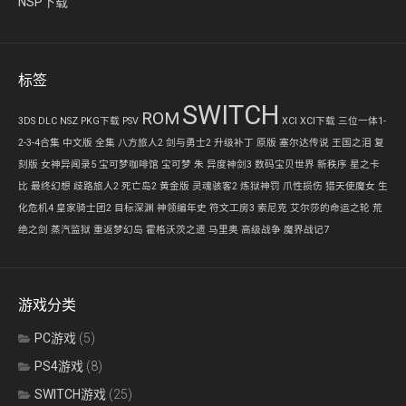
NSP下载
标签
SWITCH
ROM
3DS
DLC
NSZ
PKG下载
PSV
XCI
XCI下载
三位一体1-
2-3-4合集
中文版
全集
八方旅人2
剑与勇士2
升级补丁
原版
塞尔达传说 王国之泪
复
刻版
女神异闻录5
宝可梦咖啡馆
宝可梦 朱
异度神剑3
数码宝贝世界 新秩序
星之卡
比
最终幻想
歧路旅人2
死亡岛2 黄金版
灵魂骇客2
炼狱神罚
爪性损伤
猎天使魔女
生
化危机4
皇家骑士团2
目标深渊
神领编年史
符文工房3
索尼克
艾尔莎的命运之轮
荒
绝之剑
蒸汽监狱
重返梦幻岛
霍格沃茨之遗
马里奥
高级战争
魔界战记7
游戏分类
PC游戏
(5)
PS4游戏
(8)
SWITCH游戏
(25)